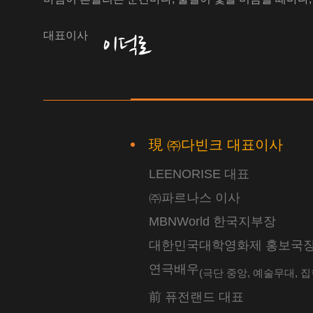
대표이사
現 ㈜다빈크 대표이사
LEENORISE 대표
㈜파르나스 이사
MBNWorld 한국지부장
대한민국대학영화제 홍보국
연극배우
(극단 중앙, 예술무대, 집
前 퓨전랜드 대표