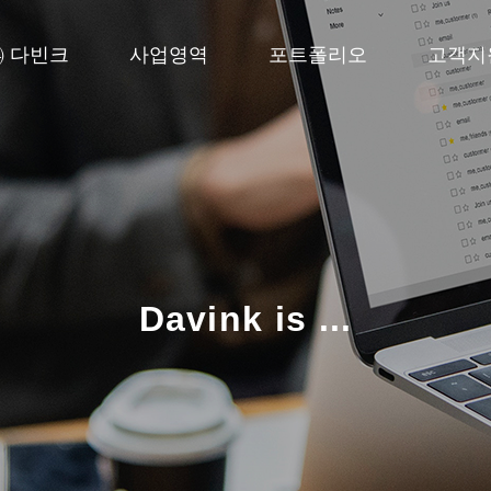
㈜ 다빈크
사업영역
포트폴리오
고객지
Davink is ...